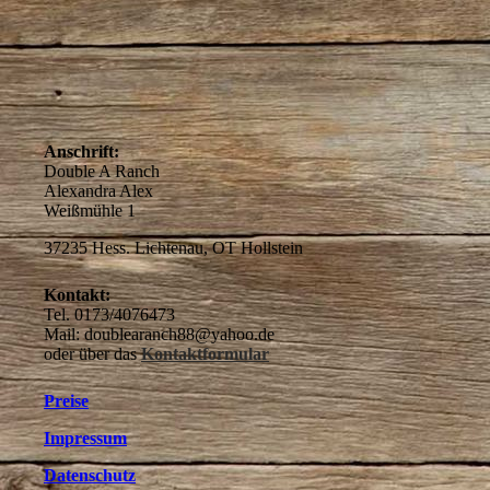
IMG-20200502-WA0012
IMG-20201027-WA0031 (002)
Anschrift:
Double A Ranch
Alexandra Alex
Weißmühle 1
37235 Hess. Lichtenau, OT Hollstein
Kontakt:
Tel. 0173/4076473
Mail: doublearanch88@yahoo.de
oder über das
Kontaktformular
Preise
Impressum
Datenschutz