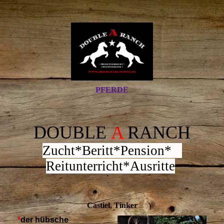
PFERDE
DOUBLE
A
RANCH
Zucht*Beritt*Pension*
Reitunterricht*Ausritte
Castiel, Tinker
*
der hübsche