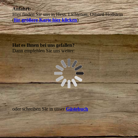
Anfahrt:
Hier finden Sie uns in Hess. Lichtenau, Ortsteil Hollstein
(
für größere Karte hier klicken
)
Hat es Ihnen bei uns gefallen?
Dann empfehlen Sie uns weiter:
oder schreiben Sie in unser
Gästebuch