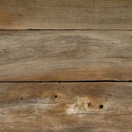
IMG-20190707-WA0012
3adf5eb8e7934fb2b3c8a8f387c70f9c